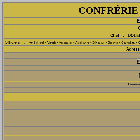
CONF
RÉRIE
F
Chef : DOLE
Officiers :
Aerinthael - Alireth - Aurgalfar - Avalhone - Bilyanor - Burwin - Calvolla
Adress
R
Dernièr