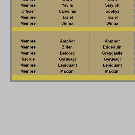
Membre
Yevils
Sisylph
Officier
Calvollas
Sookys
Membre
Taziel
Taziel
Membre
Winna
Winna
Membre
Amphor
Amphor
Membre
Zilien
Edderluin
Membre
Beldorg
Greggaelle
Recrue
Gyruvagi
Gyruvagi
Membre
Lepiquant
Lepiquant
Membre
Maxxim
Maxxim