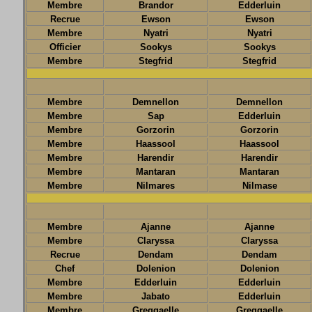
Membre
Brandor
Edderluin
Recrue
Ewson
Ewson
Membre
Nyatri
Nyatri
Officier
Sookys
Sookys
Membre
Stegfrid
Stegfrid
Membre
Demnellon
Demnellon
Membre
Sap
Edderluin
Membre
Gorzorin
Gorzorin
Membre
Haassool
Haassool
Membre
Harendir
Harendir
Membre
Mantaran
Mantaran
Membre
Nilmares
Nilmase
Membre
Ajanne
Ajanne
Membre
Claryssa
Claryssa
Recrue
Dendam
Dendam
Chef
Dolenion
Dolenion
Membre
Edderluin
Edderluin
Membre
Jabato
Edderluin
Membre
Greggaelle
Greggaelle