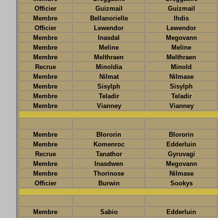
Officier
Guizmail
Guizmail
Membre
Bellanorielle
Ihdis
Officier
Lewendor
Lewendor
Membre
Inasdal
Megovann
Membre
Meline
Meline
Membre
Melthraen
Melthraen
Recrue
Minoldia
Minold
Membre
Nilmat
Nilmase
Membre
Sisylph
Sisylph
Membre
Teladir
Teladir
Membre
Vianney
Vianney
Membre
Blororin
Blororin
Membre
Komenroc
Edderluin
Recrue
Tanathor
Gyruvagi
Membre
Inasdwen
Megovann
Membre
Thorinose
Nilmase
Officier
Burwin
Sookys
Membre
Sabio
Edderluin