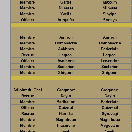
Membre
Garde
Maxxim
Membre
Nilmase
Nilmase
Membre
Yvelis
Sisylph
Officier
Aurgalfar
Sookys
Membre
Amrion
Amrion
Membre
Domosacrie
Domosacrie
Membre
Ankhnes
Edderluin
Recrue
Legraal
Legraal
Officier
Avalhone
Lewendor
Membre
Saelerian
Saelerian
Membre
Shigomi
Shigomi
Adjoint du Chef
Croqmort
Croqmort
Recrue
Dayin
Dayin
Membre
Barthalion
Edderluin
Officier
Guizout
Guizmail
Recrue
Harnika
Gyruvagi
Membre
Magnifique
Magnifique
Membre
Inasmene
Megovann
Membre
Sayh
Sayh